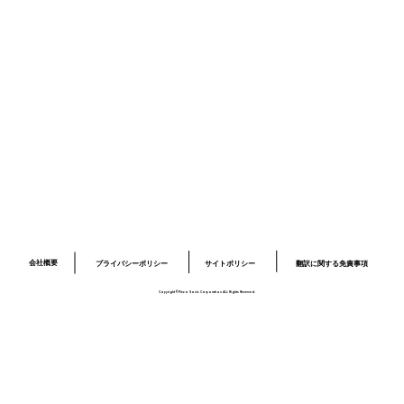
採用情報
お問い合わせ
プライバシーポリシー
サイトポリシー
ロボット開発事業ページ
​03-6379-6020
info@piezo-sonic.com
会社概要
翻訳に関する免責事項
プライバシーポリシー
サイトポリシー
Copyright©Piezo Sonic Corporation ALL Rights Reserved.