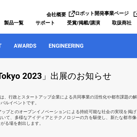
ロボット開発事業ページ
会社概要
製品一覧
サポート
受賞/掲載/講演
取扱商社
T
AWARDS
ENGINEERING
h.Tokyo 2023」出展のお知らせ
yo 2023」は、行政とスタートアップ企業による共同事業の活性化や都市課題
ーバルイベントです。
アップとのオープンイノベーションによる持続可能な社会の実現を掲げ
おいて、多様なアイディアとテクノロジーの力を駆使し、新たな都市像
ながる場を創出します。