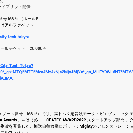
ム
ハイブリット開催
 I63 ※（ホールE）
I」はアルファベット
/city-tech.tokyo/
t / 一般チケット　20,000円
/City-Tech-Tokyo?
uoy0*_ga*MTQ2MTE2Mzc4My4xNjc2Mjc4MjYx*_ga_MHFY9WL6N7*MTY
AuMA..
/ ブース番号：I63※）では、
高トルク超音波モータ：ピエゾソニック 
vation Awards」をはじめ、「CEATEC AWARD2022 スタートアップ部
別賞を受賞した、搬送自律移動ロボット：Mightyのデモンストレーシ
」はアルファベット