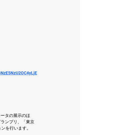
3NzE5NzU2OC4yLjE
モータの展示のほ
門 」グランプリ、「東京
ョンを行います。