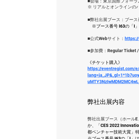
■会場：東京国際フォーラ
※ リアルとオンラインの
■弊社出展ブース：ブース番号
※ブース番号 I63の「
■公式Webサイト：
https:/
■参加費：Regular Ticke
《チケット購入》
https://eventregist.com/e
lang=ja_JP&_gl=1*1b7
uMTY3NzIwMDM2MC4wLj
弊社出展内容
弊社出展ブース（ホールE 
か、「CES 2022 Inno
都ベンチャー技術大賞」特
※ブース番号 I63の「I