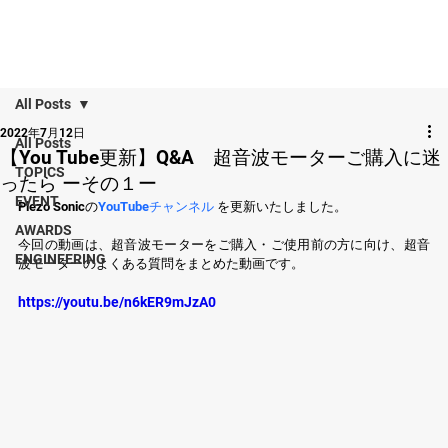
All Posts
2022年7月12日
All Posts
【You Tube更新】Q&A 超音波モーターご購入に迷
TOPICS
ったら ーその１ー
EVENT
Piezo Sonicの
YouTubeチャンネル
 を更新いたしました。
AWARDS
今回の動画は、超音波モーターをご購入・ご使用前の方に向け、超音
ENGINEERING
波モーターのよくある質問をまとめた動画です。
https://youtu.be/n6kER9mJzA0