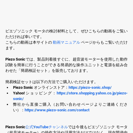
ピエゾソニック モータの検討材料として、ぜひこちらの動画をご覧い
ただければ幸いです。
こちらの動画は本サイトの 
動画マニュアル
 ページからもご覧いただけ
ます。
Piezo Sonicでは、製品到着後すぐに、超音波モーターを使用した動作
試験を簡単に行うことができる簡易的な操作ユニットと電源を組み合
わせた「簡易検証セット」を販売しております。
簡易検証セットは以下の方法でご購入いただけます。
Piezo Sonic オンラインストア：
https://piezo-sonic.shop/
Yahoo!ショッピング：
https://store.shopping.yahoo.co.jp/piezo-
sonic/
弊社から直接ご購入（お問い合わせページよりご連絡くださ
い）：
https://www.piezo-sonic.com/contact
Piezo Sonic
公式YouTubeチャンネル
では今後もピエゾソニック モータ
（超音波モーター）の操作方法や活用方法だけではなく、現在開発中