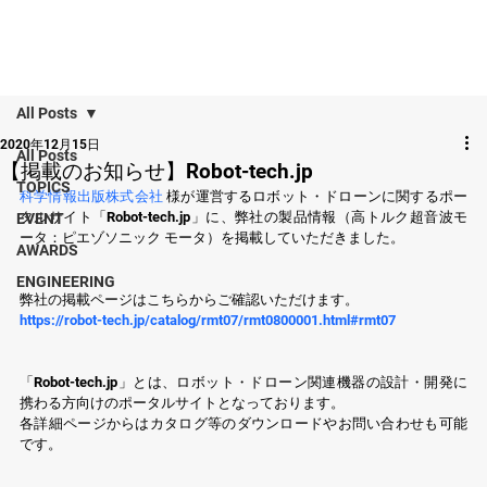
All Posts
2020年12月15日
All Posts
【掲載のお知らせ】Robot-tech.jp
TOPICS
科学情報出版株式会社
 様が運営するロボット・ドローンに関するポー
タルサイト「Robot-tech.jp」に、弊社の製品情報（高トルク超音波モ
EVENT
ータ：ピエゾソニック モータ）を掲載していただきました。
AWARDS
ENGINEERING
弊社の掲載ページはこちらからご確認いただけます。
https://robot-tech.jp/catalog/rmt07/rmt0800001.html#rmt07
「Robot-tech.jp」とは、ロボット・ドローン関連機器の設計・開発に
携わる方向けのポータルサイトとなっております。
各詳細ページからはカタログ等のダウンロードやお問い合わせも可能
です。