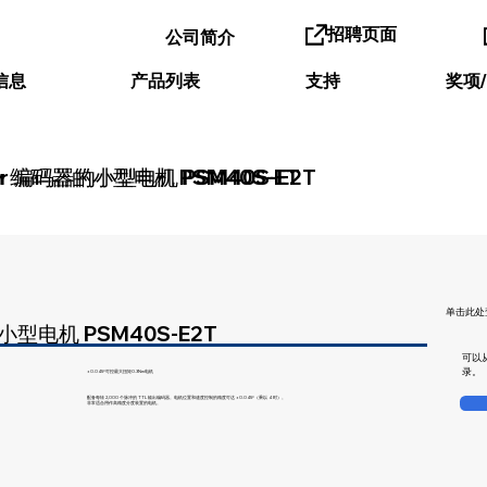
招聘页面
公司简介
信息
产品列表
支持
奖项
p/r 编码器的小型电机 PSM40S-E2T
p/r 编码器的小型电机 PSM40S-ET
单击此处
的小型电机 PSM40S-E2T
可以从
录。
±0.045°可控最大扭矩0.3Nm电机
配备每转 2,000 个脉冲的 TTL 输出编码器。电机位置和速度控制的精度可达 ±0.045°（乘以 4 时）。
非常适合用作高精度分度装置的电机。