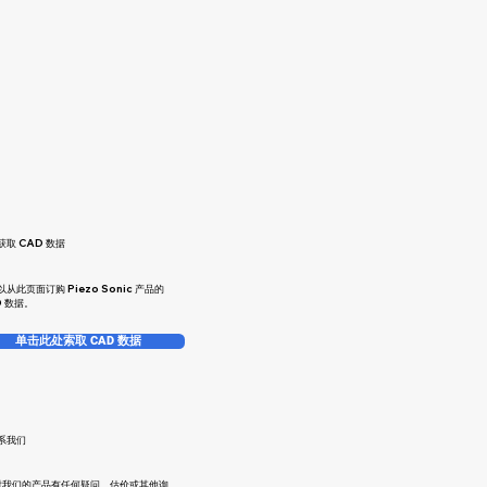
取 CAD 数据
以从此页面订购 Piezo Sonic 产品的
D 数据。
单击此处索取 CAD 数据
系我们
对我们的产品有任何疑问、估价或其他询