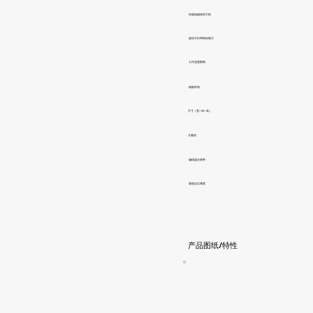
传递电磁保持力矩
旋转方向和响应能力
工作温度限制
续航时间
尺寸（宽×深×高）
大量的
编码器分辨率
最低定位精度
产品图纸/特性