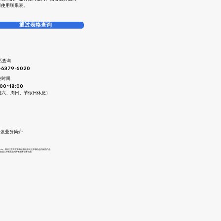
请使用联系表。
通过表格查询
电话查询
-6379-6020
业时间
:00~18:00
周六、周日、节假日休息）
开发业务简介
o Sonic，我们正在开发将电机和机器人技术相结合的应用产品。
入机器人开发及咨询开发服务业务页面