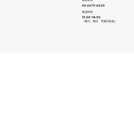
03-6379-6020
​营业时间
10:00~18:00
（周六、周日、节假日休息）
技术/开发
技术/开发
生产线
支持
超声波电机
应用实例
常问问题