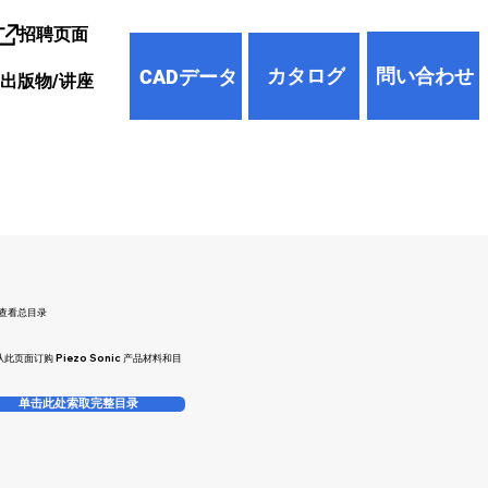
招聘页面
問い合わせ
カタログ
CADデータ
/出版物/讲座
查看总目录
此页面订购 Piezo Sonic 产品材料和目
单击此处索取完整目录