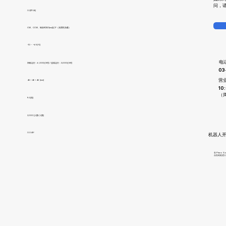
问，
0.2[牛·米]
CW、CCW、响应时间1[ms]以下（无惯性负载）
-10 ~ +65 [℃]
​
间歇运行：6,000[小时] / 连续运行：3,000[小时]
03
​营
46×46×46 [mm]
10
（
90[克]
2,000 [人数/人数]
0.045°
机器人
在 Piez
点击此处进