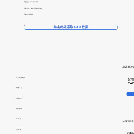
产品编号：PSM40S-E2T
主要类别：
一般环境用超声波电机
子类别: 控制模型
单击此处索取 CAD 数据
单击此处获
40~48[千赫兹]
您可
CA
130[Vrms]
150[转/分]
250 [转/分]
0.1[牛·米]
从这里联
0.2[牛·米]
如果