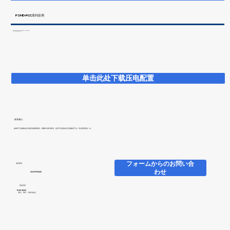
PSMD-PCC系列应用
我们为超声波电机驱动器 PSMD-PCC 系列提供 USB 控制应用程序。
您可以在下面下载适合您的产品的版本。
单击此处下载压电配置
联系我们
如果对产品规格有任何疑问或索取报价，请随时与我们联系。您还可以直接从亚马逊购买产品，所以请利用这一点。
フォームからのお問い合
​电话查询
わせ
03-6379-6020
​营业时间
10:00~18:00
（周六、周日、节假日休息）