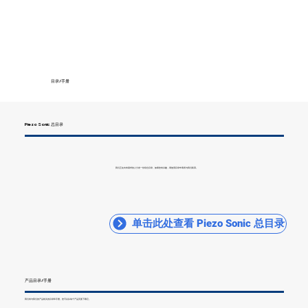
目录/手册
Piezo Sonic 总目录
我们正在向有需求的人分发一份综合目录。如果您有兴趣，请使用目录申请表与我们联系。
单击此处查看 Piezo Sonic 总目录
产品目录/手册
我们有与我们的产品相关的目录和手册。您可以从每个产品页面下载它。