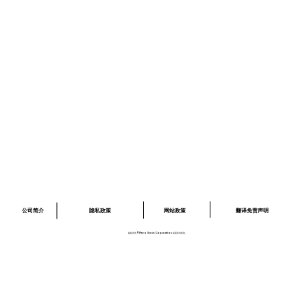
消息
招聘信息
询问
隐私政策
网站政策
网站政策
​03-6379-6020
info@piezo-sonic.com
公司简介
翻译免责声明
隐私政策
网站政策
版权所有©Piezo Sonic Corporation 保留所有权利。