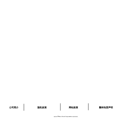
消息
招聘信息
询问
隐私政策
网站政策
网站政策
​03-6379-6020
info@piezo-sonic.com
公司简介
翻译免责声明
隐私政策
网站政策
版权所有©Piezo Sonic Corporation 保留所有权利。