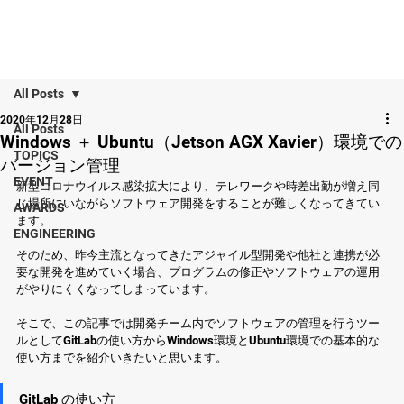
All Posts
2020年12月28日
All Posts
Windows ＋ Ubuntu（Jetson AGX Xavier）環境での
TOPICS
バージョン管理
EVENT
新型コロナウイルス感染拡大により、テレワークや時差出勤が増え同
じ場所にいながらソフトウェア開発をすることが難しくなってきてい
AWARDS
ます。
ENGINEERING
そのため、昨今主流となってきたアジャイル型開発や他社と連携が必
要な開発を進めていく場合、プログラムの修正やソフトウェアの運用
がやりにくくなってしまっています。
そこで、この記事では開発チーム内でソフトウェアの管理を行うツー
ルとしてGitLabの使い方からWindows環境とUbuntu環境での基本的な
使い方までを紹介いきたいと思います。
GitLab の使い方