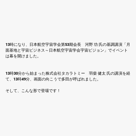
13時になり、日本航空宇宙学会第53期会長　河野 功 氏の基調講演「月
面基地と宇宙ビジネス～日本航空宇宙学会宇宙ビジョン」でイベント
は幕を開けました。
13時30分から始まった株式会社タカラトミー　羽柴 健太 氏の講演を経
て、13時49分、画面の向こうで多田が呼ばれました。
そして、こんな形で登場です！