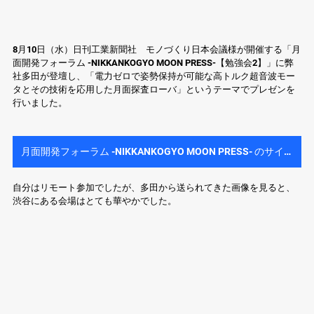
8月10日（水）日刊工業新聞社　モノづくり日本会議様が開催する「月
面開発フォーラム -NIKKANKOGYO MOON PRESS-【勉強会2】」に弊
社多田が登壇し、「電力ゼロで姿勢保持が可能な高トルク超音波モー
タとその技術を応用した月面探査ローバ」というテーマでプレゼンを
行いました。
月面開発フォーラム -NIKKANKOGYO MOON PRESS- のサイトはこちら
自分はリモート参加でしたが、多田から送られてきた画像を見ると、
渋谷にある会場はとても華やかでした。