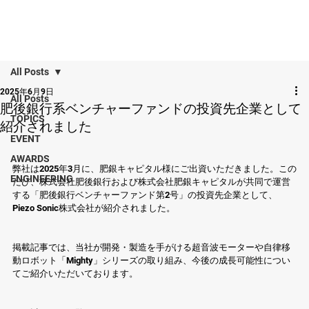
All Posts
2025年6月9日
All Posts
肥後銀行系ベンチャーファンドの投資先企業として
TOPICS
紹介されました
EVENT
AWARDS
弊社は2025年3月に、肥銀キャピタル様にご出資いただきました。この
ENGINEERING
たび、株式会社肥後銀行および株式会社肥銀キャピタルが共同で運営
する「肥後銀行ベンチャーファンド第2号」の投資先企業として、
Piezo Sonic株式会社が紹介されました。
掲載記事では、当社が開発・製造を手がける超音波モーターや自律移
動ロボット「Mighty」シリーズの取り組み、今後の成長可能性につい
てご紹介いただいております。