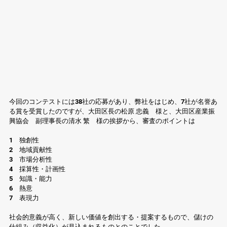
今回のコンテストには38社の応募があり、弊社をはじめ、7社が名誉あ
る賞を受賞したのですが、大田区長の松原 忠義　様と、大田区産業振
興協会　副理事長の清水 繁　様の挨拶から、審査のポイントは
1　独創性
2　地域貢献性
3　市場分析性
4　採算性・計画性
5　知識・能力
6　熱意
7　表現力
社会的意義が高く、新しい価値を創出する・提案するもので、儲けの
仕組み（収益化）が見込まれるものとのことでした。