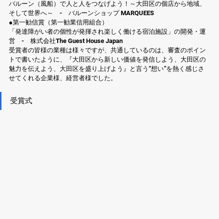
バルーン（風船）で人と人をつなげよう！～大田区の個店から地域、
そして世界へ～　-　バルーンショップ MARQUEES
●第一勧信賞（第一勧業信用組合）
「発達障がい者の個性が発揮され楽しく働ける宿泊施設」の開発・運
営　-　株式会社The Guest House Japan
受賞者の皆様の業種は様々ですが、共通しているのは、審査のポイン
トで書いたように、『大田区から新しい価値を発信しよう、大田区の
魅力を伝えよう、大田区を盛り上げよう』と言う“想い”を熱く感じさ
せてくれる企業様、経営者様でした。
受賞式