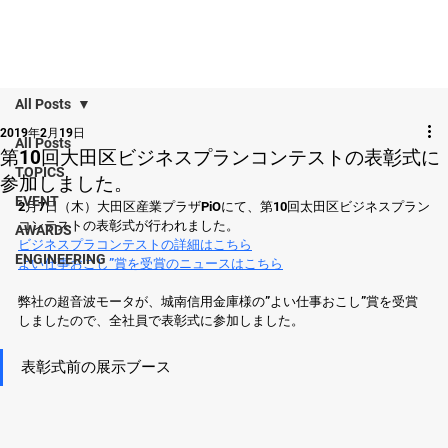
All Posts
2019年2月19日
All Posts
第10回大田区ビジネスプランコンテストの表彰式に
TOPICS
参加しました。
EVENT
2月7日（木）大田区産業プラザPiOにて、第10回太田区ビジネスプラン
コンテストの表彰式が行われました。
AWARDS
ビジネスプラコンテストの詳細はこちら
ENGINEERING
よい仕事おこし”賞を受賞のニュースはこちら
弊社の超音波モータが、城南信用金庫様の”よい仕事おこし”賞を受賞
しましたので、全社員で表彰式に参加しました。
表彰式前の展示ブース