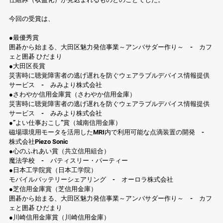
今回の受賞は、
●最優秀賞
囲碁から始まる、大田区魅力発信事業～アンバサダー作り～　-　カフ
ェと囲碁 ひだまり
●大田区長賞
災害時に聴覚障害者の逃げ遅れを防ぐウェアラブルデバイス情報提供
サービス　-　みみより株式会社
●さわやか信用金庫賞（さわやか信用金庫）
災害時に聴覚障害者の逃げ遅れを防ぐウェアラブルデバイス情報提供
サービス　-　みみより株式会社
●”よい仕事おこし”賞（城南信用金庫）
磁場環境用モータを活用したMRI内で利用可能な点滴装置の開発　-　
株式会社Piezo Sonic
●心のふれあい賞（共立信用組合）
魔法学校　-　パティスリー・パーティー
●日本工学院賞（日本工学院）
モバイルバッテリーシェアリング　-　オーロラ株式会社
●芝信用金庫賞（芝信用金庫）
囲碁から始まる、大田区魅力発信事業～アンバサダー作り～　-　カフ
ェと囲碁 ひだまり
●川崎信用金庫賞（川崎信用金庫）