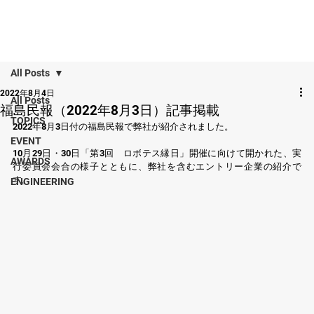
All Posts
2022年8月4日
All Posts
福島民報（2022年8月3日）記事掲載
TOPICS
2022年8月3日付の福島民報で弊社が紹介されました。
EVENT
10月29日・30日「第3回　ロボテス縁日」開催に向けて開かれた、実
AWARDS
行委員会会合の様子とともに、弊社を含むエントリー企業の紹介で
す。
ENGINEERING