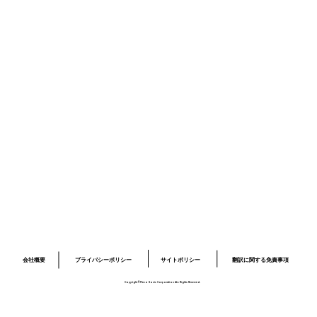
ニュース
採用情報
お問い合わせ
プライバシーポリシー
サイトポリシー
ロボット開発事業ページ
​03-6379-6020
info@piezo-sonic.com
会社概要
翻訳に関する免責事項
プライバシーポリシー
サイトポリシー
Copyright©Piezo Sonic Corporation ALL Rights Reserved.