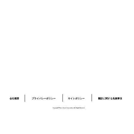
ニュース
採用情報
お問い合わせ
プライバシーポリシー
サイトポリシー
ロボット開発事業ページ
​03-6379-6020
info@piezo-sonic.com
会社概要
翻訳に関する免責事項
プライバシーポリシー
サイトポリシー
Copyright©Piezo Sonic Corporation ALL Rights Reserved.