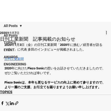
All Posts
2020年1月7日
All Posts
日刊工業新聞 記事掲載のお知らせ
TOPICS
2020年1月3日（金）の日刊工業新聞「2020年に挑む／経営者が語る
（上）」に代表 多田のインタビューが掲載されました。 
EVENT
AWARDS
日刊工業新聞
ENGINEERING
2020年に向けたPiezo Sonicの想いをお話させていただきましたので、
ぜひご覧いただければ幸いです。 
Piezo Sonicは、本年も更なるサービスの向上に努めて参りますので、
より一層のご支援、お引立てを賜りますようお願い申し上げます。
TOPICS