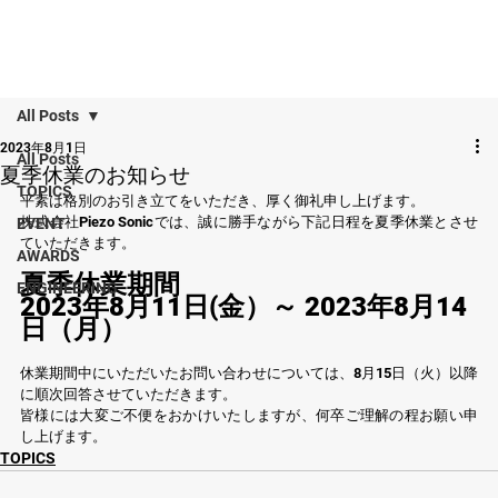
All Posts
2023年8月1日
All Posts
夏季休業のお知らせ
TOPICS
平素は格別のお引き立てをいただき、厚く御礼申し上げます。
株式会社Piezo Sonicでは、誠に勝手ながら下記日程を夏季休業とさせ
EVENT
ていただきます。
AWARDS
夏季休業期間
ENGINEERING
2023年8月11日(金）～ 2023年8月14
日（月）
休業期間中にいただいたお問い合わせについては、8月15日（火）以降
に順次回答させていただきます。
皆様には大変ご不便をおかけいたしますが、何卒ご理解の程お願い申
し上げます。
TOPICS