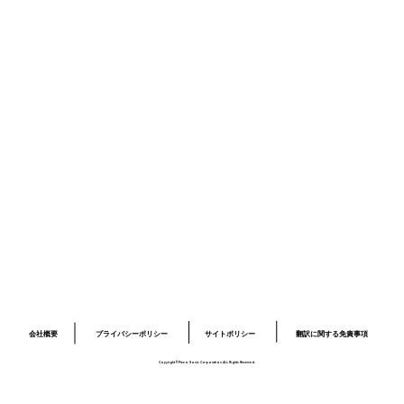
ニュース
採用情報
お問い合わせ
プライバシーポリシー
サイトポリシー
ロボット開発事業ページ
​03-6379-6020
info@piezo-sonic.com
会社概要
翻訳に関する免責事項
プライバシーポリシー
サイトポリシー
Copyright©Piezo Sonic Corporation ALL Rights Reserved.