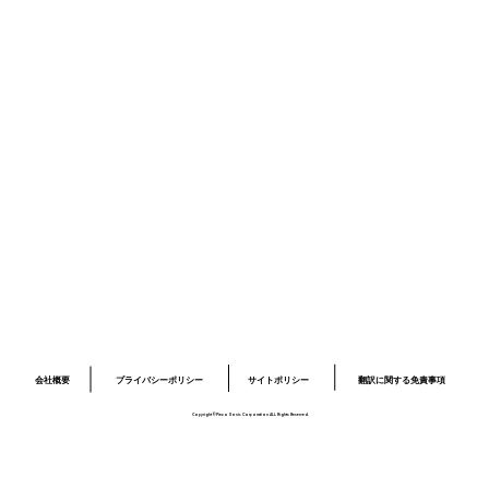
ニュース
採用情報
お問い合わせ
プライバシーポリシー
サイトポリシー
ロボット開発事業ページ
​03-6379-6020
info@piezo-sonic.com
会社概要
翻訳に関する免責事項
プライバシーポリシー
サイトポリシー
Copyright©Piezo Sonic Corporation ALL Rights Reserved.