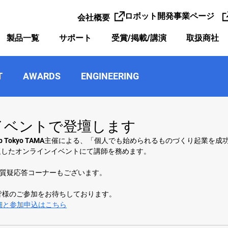
ロボット開発事業ページ
会社概要
製品一覧
サポート
受賞/掲載/講演
取扱商社
T
AWARDS
ENGINEERING
イベントで登壇します
p Hub Tokyo TAMA主催による、「個人でも始められるものづくり起業
したオンラインイベントにて講師を務めます。 
予定で質疑応答コーナーもございます。
皆様のご参加をお待ちしております。  
細と参加申込はこちら