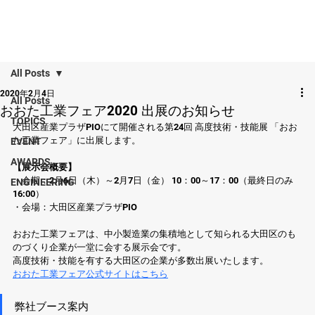
All Posts
2020年2月4日
All Posts
おおた工業フェア2020 出展のお知らせ
TOPICS
大田区産業プラザPIOにて開催される第24回 高度技術・技能展 「おお
た工業フェア」に出展します。 
EVENT
AWARDS
【展示会概要】
・会期：2月6日（木）～2月7日（金） 10：00～17：00（最終日のみ
ENGINEERING
16:00）
・会場：大田区産業プラザPIO 
おおた工業フェアは、中小製造業の集積地として知られる大田区のも
のづくり企業が一堂に会する展示会です。 
高度技術・技能を有する大田区の企業が多数出展いたします。 
おおた工業フェア公式サイトはこちら
弊社ブース案内 