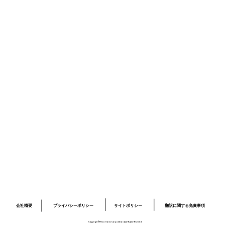
受賞/掲載/講演
品質
ニュース
採用情報
お問い合わせ
プライバシーポリシー
サイトポリシー
ロボット開発事業ページ
​03-6379-6020
info@piezo-sonic.com
会社概要
翻訳に関する免責事項
プライバシーポリシー
サイトポリシー
Copyright©Piezo Sonic Corporation ALL Rights Reserved.