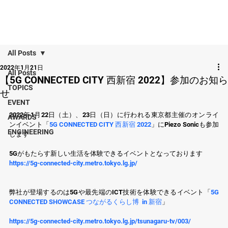
All Posts
2022年1月21日
All Posts
【5G CONNECTED CITY 西新宿 2022】参加のお知ら
TOPICS
せ
EVENT
2022年1月22日（土）、23日（日）に行われる東京都主催のオンライ
AWARDS
ンイベント「
5G CONNECTED CITY 西新宿 2022
」にPiezo Sonicも参加
ENGINEERING
します
5Gがもたらす新しい生活を体験できるイベントとなっております
https://5g-connected-city.metro.tokyo.lg.jp/
弊社が登場するのは5Gや最先端のICT技術を体験できるイベント「
5G 
CONNECTED SHOWCASE つながるくらし博  in 新宿
」
https://5g-connected-city.metro.tokyo.lg.jp/tsunagaru-tv/003/