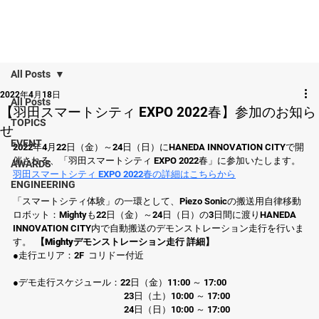
All Posts
2022年4月18日
All Posts
【羽田スマートシティ EXPO 2022春】参加のお知ら
TOPICS
せ
EVENT
2022年4月22日（金）～24日（日）にHANEDA INNOVATION CITYで開
催される、「羽田スマートシティ EXPO 2022春」に参加いたします。 
AWARDS
羽田スマートシティ EXPO 2022春の詳細はこちらから
ENGINEERING
「スマートシティ体験」の一環として、Piezo Sonicの搬送用自律移動
ロボット：Mightyも22日（金）～24日（日）の3日間に渡りHANEDA 
INNOVATION CITY内で自動搬送のデモンストレーション走行を行いま
す。  
【Mightyデモンストレーション走行 詳細】
●走行エリア：2F  コリドー付近
●デモ走行スケジュール：22日（金）11:00 ～ 17:00
　　　　　　　　　　　　23日（土）10:00 ～ 17:00
　　　　　　　　　　　　24日（日）10:00 ～ 17:00 