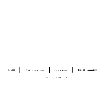
採用情報
お問い合わせ
プライバシーポリシー
サイトポリシー
ロボット開発事業ページ
​03-6379-6020
info@piezo-sonic.com
会社概要
翻訳に関する免責事項
プライバシーポリシー
サイトポリシー
Copyright©Piezo Sonic Corporation ALL Rights Reserved.