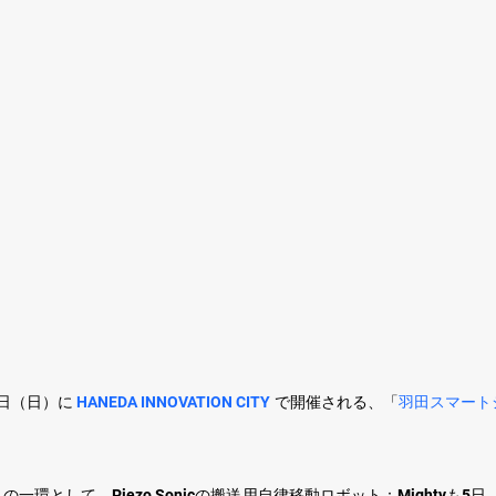
7日（日）に 
HANEDA INNOVATION CITY
 で開催される、「
羽田スマートシテ
一環として、Piezo Sonicの搬送用自律移動ロボット：Mightyも5