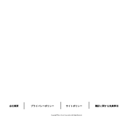
ニュース
採用情報
お問い合わせ
プライバシーポリシー
サイトポリシー
ロボット開発事業ページ
​03-6379-6020
info@piezo-sonic.com
会社概要
翻訳に関する免責事項
プライバシーポリシー
サイトポリシー
Copyright©Piezo Sonic Corporation ALL Rights Reserved.