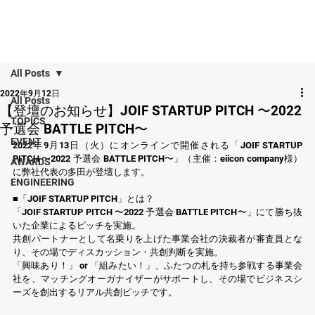
All Posts
2022年9月12日
All Posts
【登壇のお知らせ】JOIF STARTUP PITCH 〜2022
TOPICS
予選会 BATTLE PITCH〜
EVENT
2022年9月13日（火）にオンラインで開催される「JOIF STARTUP 
PITCH 〜2022 予選会 BATTLE PITCH〜」（主催：eiicon company様）
AWARDS
に弊社代表の多田が登壇します。
ENGINEERING
■「JOIF STARTUP PITCH」とは？
「JOIF STARTUP PITCH 〜2022 予選会 BATTLE PITCH〜」にて勝ち抜
いた企業によるピッチを実施。
共創パートナーとして名乗りを上げた事業会社の決裁者が審査員とな
り、その場でディスカッション・共創判断を実施。
「興味あり！」 or 「組みたい！」、ふたつの札を持ち参戦する事業会
社を、マッチングオーガナイザーがサポートし、その場でビジネスシ
ーズを創出するリアル共創ピッチです。