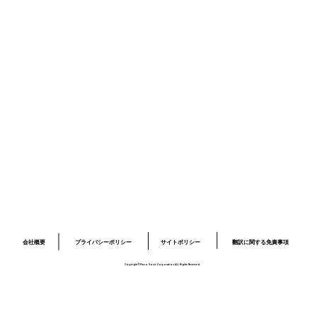
ニュース
採用情報
お問い合わせ
プライバシーポリシー
サイトポリシー
ロボット開発事業ページ
​03-6379-6020
info@piezo-sonic.com
会社概要
翻訳に関する免責事項
プライバシーポリシー
サイトポリシー
Copyright©Piezo Sonic Corporation ALL Rights Reserved.