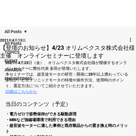
All Posts
2021年4月13日
All Posts
【登壇のお知らせ】4/23 オリムベクスタ株式会社様
TOPICS
主催 オンラインセミナーに登壇します
EVENT
2021年4月23日（金）、オリムベクスタ株式会社様が開催するオンラ
インセミナーに弊社代表 多田が登壇いたします。 
AWARDS
本セミナーでは、超音波モータの研究・開発に25年以上携わっている
ENGINEERING
多田が、ピエゾソニックモータの特徴や操作方法、使用時のポイン
ト、選定方法についてご紹介させていただきます。 
詳細はこちらから
当日のコンテンツ（予定） 
・電力ゼロで姿勢保持ができる駆動原理
・MRIなど強磁場環境で利用できる理由
・超音波モーターに適した事例と既存製品からの置き換え時のメリッ
ト