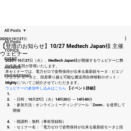
All Posts
2020年10月27日
All Posts
【登壇のお知らせ】10/27 Medtech Japan様 主催
TOPICS
ウェビナー
EVENT
2020年10月27日（火）、Medtech Japan様が開催するウェビナーに弊
社代表 多田が登壇いたします。 
AWARDS
本セミナーでは、電力ゼロで姿勢保持が出来る最新鋭モータ：ピエゾ
ENGINEERING
ソニック モータと、段差乗り越え可能な搬送用自律移動ロボット：
Mightyについてご紹介させていただきます。 
ウェビナーの参加申し込みはこちら
【イベント詳細】
・日時：10月27日（火）14時20分 ～ 14時40分
・参加方法：オンラインミーティングツール「Zoom」を使用して
開催
・聴講料：無料（事前登録制）
・セミナー名：「電力ゼロで姿勢保持が出来る最新鋭モータと段