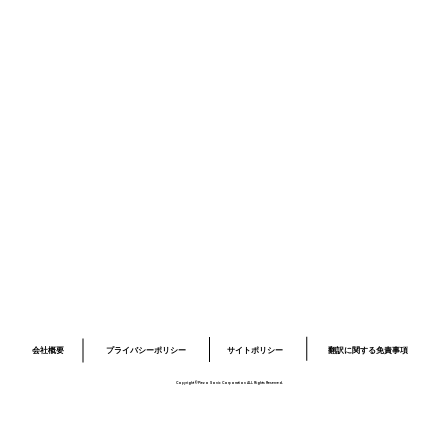
ニュース
採用情報
お問い合わせ
プライバシーポリシー
サイトポリシー
ロボット開発事業ページ
​03-6379-6020
info@piezo-sonic.com
会社概要
翻訳に関する免責事項
プライバシーポリシー
サイトポリシー
Copyright©Piezo Sonic Corporation ALL Rights Reserved.