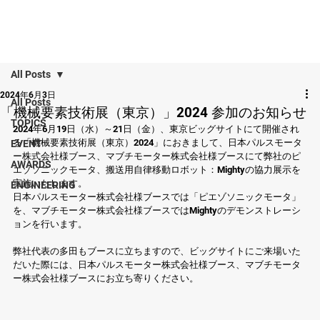
All Posts
2024年6月3日
All Posts
「機械要素技術展（東京）」2024 参加のお知らせ
TOPICS
2024年6月19日（水）～21日（金）、東京ビッグサイトにて開催され
る「機械要素技術展（東京）2024」におきまして、日本パルスモータ
EVENT
ー株式会社様ブース、マブチモーター株式会社様ブースにて弊社のピ
AWARDS
エゾソニックモータ、搬送用自律移動ロボット：Mightyの協力展示を
実施いたします。
ENGINEERING
日本パルスモーター株式会社様ブースでは「ピエゾソニックモータ」
を、マブチモーター株式会社様ブースではMightyのデモンストレーシ
ョンを行います。
弊社代表の多田もブースに立ちますので、ビッグサイトにご来場いた
だいた際には、日本パルスモーター株式会社様ブース、マブチモータ
ー株式会社様ブースにお立ち寄りください。