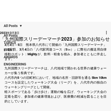
All Posts
2023年3月3日
All Posts
「九州国際スリーデーマーチ2023」参加のお知らせ
TOPICS
3月3日～5日　熊本県八代市にて開催の「九州国際スリーデーマーチ」
の2日目、3月4日の「八代駅周遊コース（5㎞）」に弊社の搬送用自律
EVENT
移動ロボット：Mightyが、飲料・軽食を積み、参加者とともに伴走し
AWARDS
ます。
ENGINEERING
九州国際スリーデーマーチは、八代地域で開かれる世界の健康ウォー
カーが集う祭典です。
八代市内5 つの旧町村において、地域の名所・旧跡等を通る 5km 10km
コースを設定したウォーキング大会（リーグ）を、八代市内の独自の
ウォーキングリーグとして開催。
軽スポーツである「歩け歩け」運動の輪を広げ、ウォーキング大会の
定着を図り、参加者の健康増進および、医療費の軽減を図ることを目
的としています。