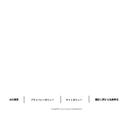
ニュース
採用情報
お問い合わせ
プライバシーポリシー
サイトポリシー
ロボット開発事業ページ
​03-6379-6020
info@piezo-sonic.com
会社概要
翻訳に関する免責事項
プライバシーポリシー
サイトポリシー
Copyright©Piezo Sonic Corporation ALL Rights Reserved.