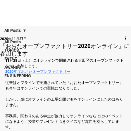
All Posts
2020年11月27日
All Posts
「おおたオープンファクトリー2020オンライン」に
TOPICS
参加します
EVENT
11月28日（土）にオンラインで開催される大田区のオープンファクト
リーに参加します。
AWARDS
2020年度おおたオープンファクトリー
ENGINEERING
従来はオフラインで実施されていた「おおたオープンファクトリー」
も今年はオンラインでの実施になりました。
しかし、単にオフラインの工場公開デモをオンラインにしたのはあり
ません。
事務局、関わりのある学生が協力してオンラインならではのイベント
になるよう、授業やプレゼントつきクイズなど趣向を凝らしていま
す。