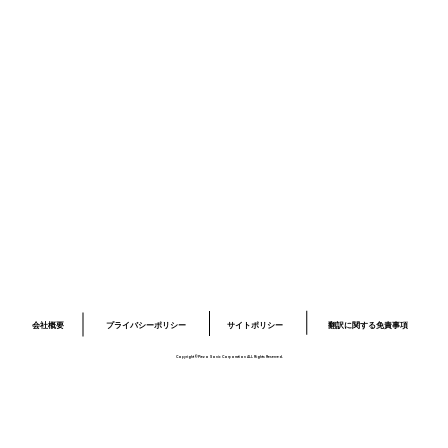
ニュース
採用情報
お問い合わせ
プライバシーポリシー
サイトポリシー
ロボット開発事業ページ
​03-6379-6020
info@piezo-sonic.com
会社概要
翻訳に関する免責事項
プライバシーポリシー
サイトポリシー
Copyright©Piezo Sonic Corporation ALL Rights Reserved.