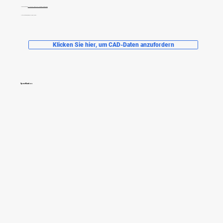
Hauptkategorie:
Ultraschallmotor für allgemeine Umgebungen
Unterkategorie: Sensorloses Modell
Klicken Sie hier, um CAD-Daten anzufordern
Spezifikation