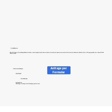
Kontaktiere uns
Wenn Sie Fragen zu Produktspezifikationen haben oder ein Angebot anfordern möchten, können Sie sich gerne an uns wenden. Sie können Produkte auch direkt bei Yahoo! Shopping kaufen, also nutzen Sie bitte
diesen Vorteil.
Anfrage per
​Telefonische Anfragen
Formular
03-6379-6020
​Geschäftszeiten
10:00–18:00 Uhr
(Samstags, sonntags und an Feiertagen geschlossen)